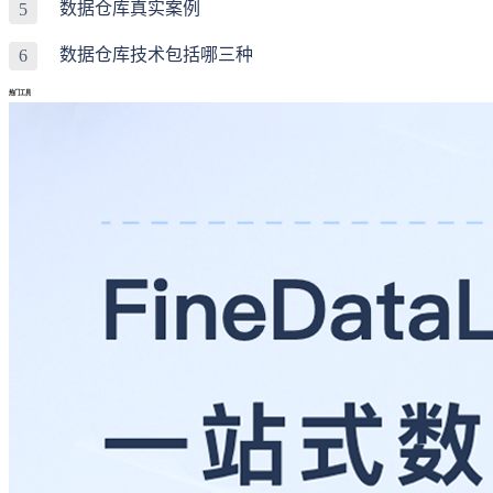
数据仓库真实案例
5
数据仓库技术包括哪三种
6
热门工具