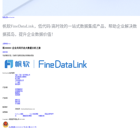
免费试用FineDataLink
帆软FineDataLink，低代码/高时效的一站式数据集成产品，帮助企业解决数
据孤岛，提升企业数据价值！
立即体验Demo
和30000+企业共同开启大数据分析之旅
咨询方案
专业的解决方案、先进的产品帮您实现业务的爆发式增长
FineDataLink标杆案例
台晶（宁波）电子有限公司
某交通高速公路集团
浙江国贸
江西中医药大学
三一重机
更多案例
产品功能
实时数据同步
高效数据开发
数据服务
系统管理
产品动态
更新日志
帮助文档
学习视频
联系我们
市场合作：finedatalink@fanruan.com
友情链接
FineReport报表
FineBI商业智能
简道云零代码平
台
数据库知识教程
BI数据分析
Copyright © 帆软软件有限公司 2015-2026
苏公网安备32020502001567号
|
苏ICP备18065767号