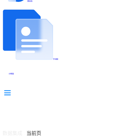
帮助文档
学习视频
分享集锦
数据集成
当前页
/