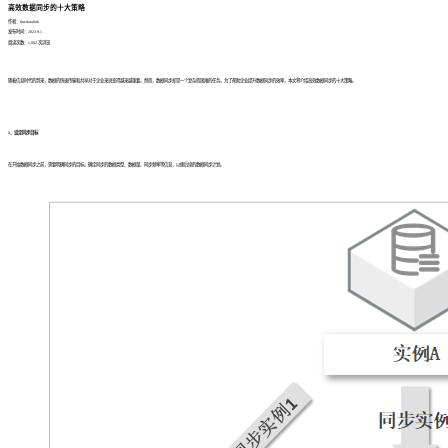
高效数据同步的十大策略
作者：finedatalink
发布时间：2023.9.1
阅读次数：1,002 次浏览
随着信息时代的到来，数据的快速传输和共享对于企业来说变得越来越重要。然而，数据同步却是一个复杂而困难的任务。为了帮助企业提升数据同步的效率，本文将介绍高效数据同步的十大策略。
1、设定同步目标
在开始数据同步之前，需要明确同步的目标。确定同步的数据类型、数据量、同步频率等信息，以便后续的数据同步计划。