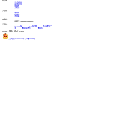
产品功能
实时数据同步
高效数据开发
数据服务
系统管理
产品动态
更新日志
帮助文档
学习视频
联系我们
市场合作：finedatalink@fanruan.com
友情链接
FineReport报表
FineBI商业智能
简道云零代码平
台
数据库知识教程
BI数据分析
Copyright © 帆软软件有限公司 2015-2026
苏公网安备32020502001567号
|
苏ICP备18065767号