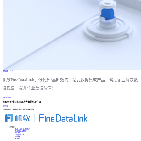
免费试用FineDataLink
帆软FineDataLink，低代码/高时效的一站式数据集成产品，帮助企业解决数
据孤岛，提升企业数据价值！
立即体验Demo
和30000+企业共同开启大数据分析之旅
咨询方案
专业的解决方案、先进的产品帮您实现业务的爆发式增长
FineDataLink标杆案例
台晶（宁波）电子有限公司
某交通高速公路集团
浙江国贸
江西中医药大学
三一重机
更多案例