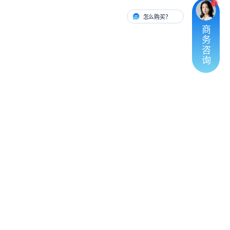
怎么购买？
有人对接
商
务
咨
询