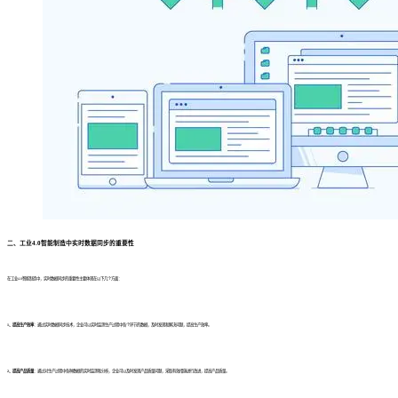
二、工业4.0智能制造中实时数据同步的重要性
在工业4.0智能制造中，实时数据同步的重要性主要体现在以下几个方面：
1、提高生产效率
：通过实时数据同步技术，企业可以实时监测生产过程中各个环节的数据，及时发现和解决问题，提高生产效率。
2、提高产品质量
：通过对生产过程中各种数据的实时监测和分析，企业可以及时发现产品质量问题，采取有效措施进行改进，提高产品质量。