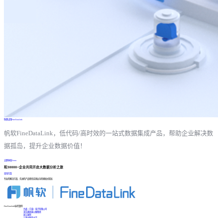
免费试用FineDataLink
帆软FineDataLink，低代码/高时效的一站式数据集成产品，帮助企业解决数
据孤岛，提升企业数据价值！
立即体验Demo
和30000+企业共同开启大数据分析之旅
咨询方案
专业的解决方案、先进的产品帮您实现业务的爆发式增长
FineDataLink标杆案例
台晶（宁波）电子有限公司
某交通高速公路集团
浙江国贸
江西中医药大学