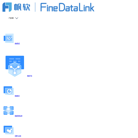
产品功能
数据集成
数据开发
数据服务
数据管理治理
部署与运维