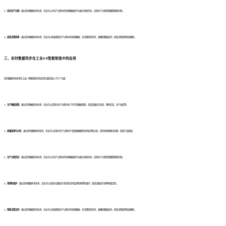
3、优化生产过程
：通过实时数据同步技术，企业可以对生产过程中的各种数据进行全面分析和优化，实现生产过程的精细管理和控制。
4、提高决策效率
：通过实时数据同步技术，企业可以快速获取生产过程中的各种数据，为决策提供实时、准确的数据支持，提高决策效率和准确性。
三、实时数据同步在工业4.0智能制造中的应用
实时数据同步技术在工业4.0智能制造中的应用主要包括以下几个方面：
1、生产数据采集
：通过实时数据同步技术，企业可以实现对生产过程中各个环节的数据采集，包括设备运行状态、物料信息、生产进度等。
2、质量监测与分析
：通过实时数据同步技术，企业可以实现对生产过程中产品质量数据的实时监测和分析，及时发现和解决问题，提高产品质量。
3、生产过程优化
：通过实时数据同步技术，企业可以对生产过程中的各种数据进行全面分析和优化，实现生产过程的精细管理和控制。
4、预测性维护
：通过实时数据同步技术，企业可以实现对设备运行状态的实时监测和预测性维护，提高设备运行效率和稳定性。
5、智能决策支持
：通过实时数据同步技术，企业可以快速获取生产过程中的各种数据，为决策提供实时、准确的数据支持，提高决策效率和准确性。