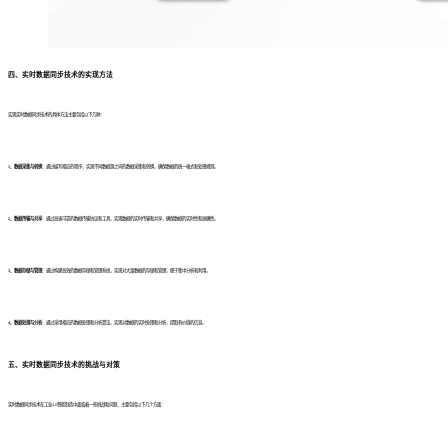
四、实时数据同步技术的实现方法
实现实时数据同步技术的具体方法主要包括以下几种：
1、数据采集与转换
：通过编写相应的程序，实现不同数据源之间的数据采集和转换，确保数据的统一格式和处理规则。
2、数据传输与共享
：通过高速可靠的数据传输协议和工具，实现数据的实时传输和共享，确保数据的实时性和准确性。
3、数据存储与管理
：通过构建高效的数据存储和管理系统，实现对大量数据的存储和管理，便于集中分析和利用。
4、数据处理与分析
：通过采用相应的数据处理和分析算法，实现对数据的实时处理和分析，提取有价值的信息。
五、实时数据同步技术的挑战与对策
实时数据同步技术在工业4.0智能制造中面临着一些挑战和问题，主要包括以下几个方面：