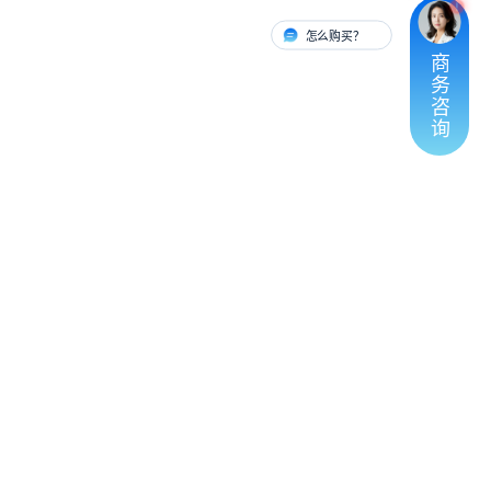
怎么购买？
有人对接
商
务
咨
询