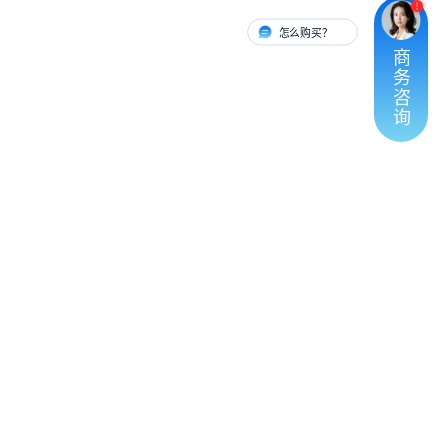
怎么购买？
有人对接
商
务
咨
询