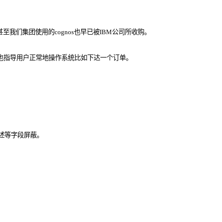
甚至我们集团使用的cognos也早已被IBM公司所收购。
也指导用户正常地操作系统比如下达一个订单。
述等字段屏蔽。