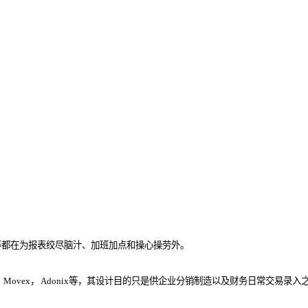
等都在为报表绞尽脑汁、加班加点和操心操劳外。
xact，Movex， Adonix等，其设计目的只是供企业分销制造以及财务日常