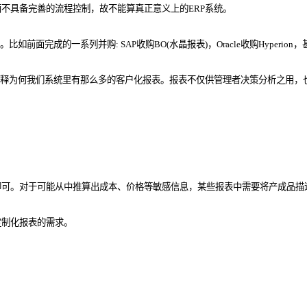
不具备完善的流程控制，故不能算真正意义上的ERP系统。
完成的一系列并购: SAP收购BO(水晶报表)，Oracle收购Hyperion，
解释为何我们系统里有那么多的客户化报表。报表不仅供管理者决策分析之用，
。
即可。对于可能从中推算出成本、价格等敏感信息，某些报表中需要将产成品描
定制化报表的需求。