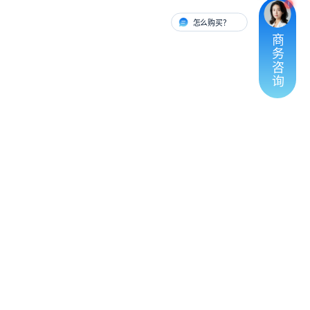
怎么购买？
有人对接
商
务
咨
询