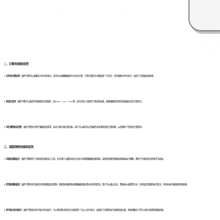
二、计算的创新和优势：
1. 分布式计算支持：
插件引擎可以部署在分布式环境中，支持对大规模数据进行分布式计算。它将计算任务分解成多个子任务，并在集群中并行执行，加快了计算速度和效率。
2. 多语言支持：
插件引擎可以集成不同编程语言的插件，如Python、Java、Scala等。这为开发人员提供了更多的选择，能够根据项目需求选择最适合的计算语言。
3. 可扩展性和灵活性：
插件引擎允许用户根据实际需求，自定义和扩展计算功能。用户可以编写自己的插件来实现特定的计算逻辑，从而满足个性化的计算需求。
三、流程控制的创新和优势：
1. 可视化流程设计：
插件引擎提供了可视化的流程设计工具，允许用户以图形化的方式定义和管理数据处理流程。这使得流程控制更加直观和易于理解，降低了开发的复杂性和学习成本。
2. 异常处理和监控：
插件引擎具有完善的异常处理和监控机制，能够及时捕获和处理数据处理过程中的异常情况。用户可以通过日志、警报和仪表盘等方式，实时监控流程的执行情况，并及时进行故障排查和处理。
3. 并行和分布式执行：
插件引擎支持并行和分布式执行，可以将流程中的任务分发到多个节点上并行执行。这提高了流程的执行效率和吞吐量，有效地解决了单节点执行效率的瓶颈问题。