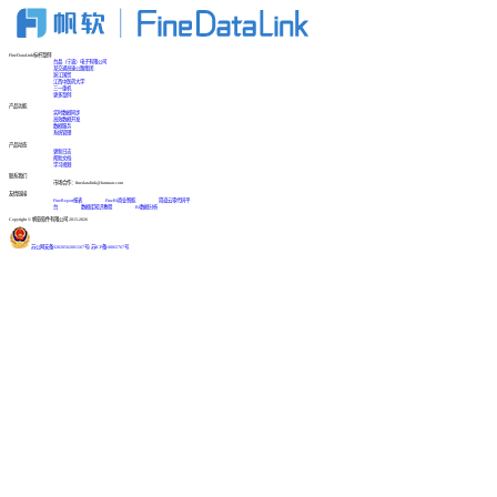
FineDataLink标杆案例
台晶（宁波）电子有限公司
某交通高速公路集团
浙江国贸
江西中医药大学
三一重机
更多案例
产品功能
实时数据同步
高效数据开发
数据服务
系统管理
产品动态
更新日志
帮助文档
学习视频
联系我们
市场合作：finedatalink@fanruan.com
友情链接
FineReport报表
FineBI商业智能
简道云零代码平
台
数据库知识教程
BI数据分析
Copyright © 帆软软件有限公司 2015-2026
苏公网安备32020502001567号
|
苏ICP备18065767号