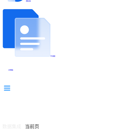
帮助文档
学习视频
分享集锦
数据集成
当前页
/