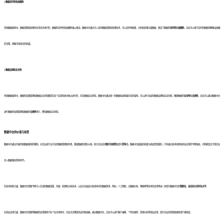
2.数据实时性和准确性:
传统数据架构中，数据采集和处理往往是异步进行的，数据的实时性和准确性难以保证。数据中台通过引入实时数据采集和处理技术，可以实时地收集、分析和处理大量数据，保证了数据的
实时性
和
准确性
。企业可以基于实时的数据洞察做出准确
的决策，把握市场变化的机遇。
3.数据治理和安全性:
传统数据架构中，数据的权限管理和数据安全控制都是在各个应用系统中独立进行的，存在数据安全风险。数据中台通过统一的数据标准和服务化的架构，可以进行全局的数据治理和安全控制，确保数据的
安全性
和
合规性
。企业可以通过数据中台
进行数据的权限管理和数据的
合规性
审计，降低数据安全风险。
数据中台的价值与前景
数据中台通过打破传统数据架构的限制，对企业进行全方位的数据管理和利用，激发数据的潜在价值，助力企业实现
数字化转型
和提升
竞争力
。数据中台面临的机遇与挑战是双重的，只有通过技术创新和商业应用的不断推进，才能够真正引领企业
步入数据驱动的新时代。
在技术创新方面，数据中台需要不断引入先进的数据采集、存储、处理和分析技术，以应对日益庞大和多样化的数据需求。例如，人工智能、大数据分析、物联网等技术的应用将进一步提升数据中台的
智能化
、
自动化
和
实时化水平
。
在商业应用方面，数据中台需要将数据的应用落地于各个业务场景中，为业务决策提供支持和依据。通过数据中台，企业可以进行客户画像、个性化推荐、营销分析等商业应用，提升企业的营销效果和用户满意度。