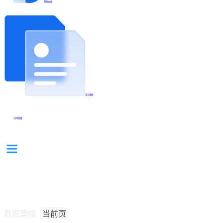
帮助文档
学习视频
分享集锦
数据集成
当前页
/