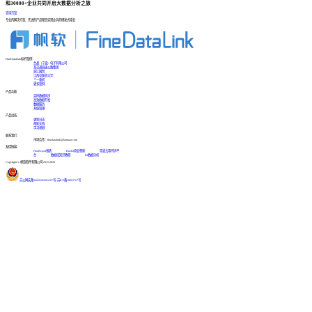
和30000+企业共同开启大数据分析之旅
咨询方案
专业的解决方案、先进的产品帮您实现业务的爆发式增长
FineDataLink标杆案例
台晶（宁波）电子有限公司
某交通高速公路集团
浙江国贸
江西中医药大学
三一重机
更多案例
产品功能
实时数据同步
高效数据开发
数据服务
系统管理
产品动态
更新日志
帮助文档
学习视频
联系我们
市场合作：finedatalink@fanruan.com
友情链接
FineReport报表
FineBI商业智能
简道云零代码平
台
数据库知识教程
BI数据分析
Copyright © 帆软软件有限公司 2015-2026
苏公网安备32020502001567号
|
苏ICP备18065767号