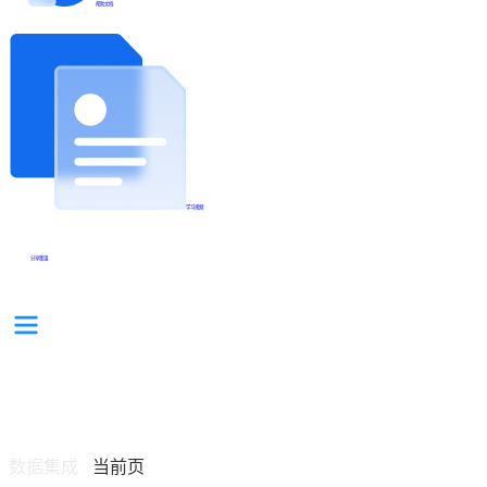
帮助文档
学习视频
分享集锦
数据集成
当前页
/