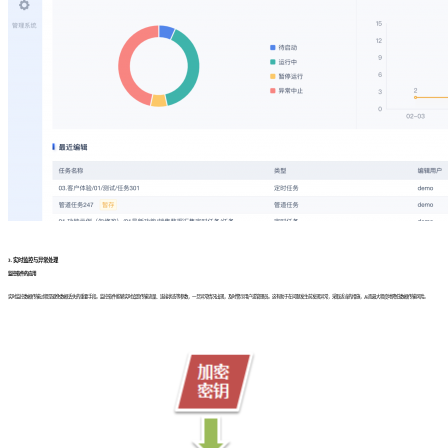
3. 实时监控与异常处理
监控软件的应用
实时监控数据传输过程是避免数据丢失的重要手段。监控软件能够实时追踪传输流量、连接状态等参数，一旦异常情况出现，及时警示用户或管理员。这有助于在问题发生前发现异常，采取适当的措施，从而最大程度地降低数据传输风险。