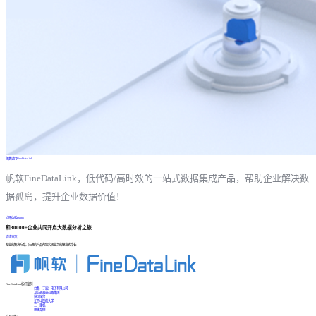
免费试用FineDataLink
帆软FineDataLink，低代码/高时效的一站式数据集成产品，帮助企业解决数
据孤岛，提升企业数据价值！
立即体验Demo
和30000+企业共同开启大数据分析之旅
咨询方案
专业的解决方案、先进的产品帮您实现业务的爆发式增长
FineDataLink标杆案例
台晶（宁波）电子有限公司
某交通高速公路集团
浙江国贸
江西中医药大学
三一重机
更多案例