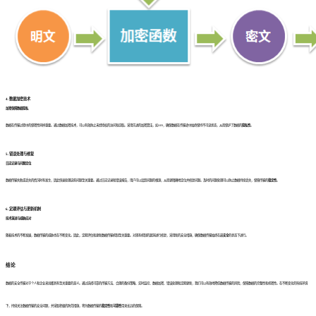
4. 数据加密技术
加密保障数据隐私
数据在传输过程中的保密性同样重要。通过数据加密技术，可以有效防止未经授权的访问和窃取。采用先进的加密算法，如AES，确保数据在传输途中始终保持不可读状态，从而保护了数据的
隐私性
。
5. 错误处理与修复
日志记录与问题定位
数据传输失败或丢失的情况时有发生，因此快速处理这些问题至关重要。通过日志记录和错误报告，用户可以追踪问题的根源，从而更精确地定位并修复问题。及时的问题处理可以防止数据持续丢失，保障传输的
稳定性
。
6. 定期评估与更新机制
技术演进与威胁应对
随着技术的不断发展，数据传输的威胁也在不断变化。因此，定期评估和更新数据传输机制至关重要。对现有机制的漏洞进行修复，采用新的安全措施，确保数据传输始终在最
安全
的状态下进行。
结论
数据的安全传输对于个人和企业来说都具有至关重要的意义。通过选择可靠的传输方法、合理的备份策略、实时监控、数据加密、错误处理和定期更新，我们可以有效地降低数据传输的风险，保障数据的完整性和机密性。在不断变化的科技环境
下，持续关注数据传输的安全问题，并采取积极的防范措施，将为数据传输的
稳定性
和
可靠性
带来长远的保障。