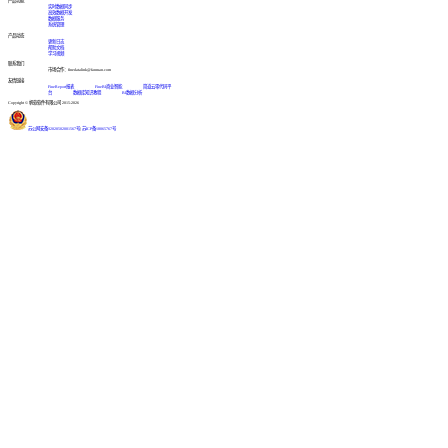
产品功能
实时数据同步
高效数据开发
数据服务
系统管理
产品动态
更新日志
帮助文档
学习视频
联系我们
市场合作：finedatalink@fanruan.com
友情链接
FineReport报表
FineBI商业智能
简道云零代码平
台
数据库知识教程
BI数据分析
Copyright © 帆软软件有限公司 2015-2026
苏公网安备32020502001567号
|
苏ICP备18065767号