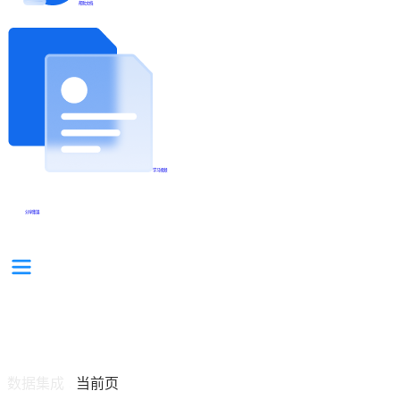
帮助文档
学习视频
分享集锦
数据集成
当前页
/