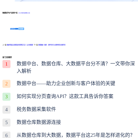
数据集成平台产品更多介绍：
www.finedatalink.com
免费体验Demo
咨询方案
上一篇:
数据传输安全保障及风险降低方法！五分钟看懂！
下一篇:
保障数据一致性：事件时间与主键特性的关键作用
热门文章推荐
数据中台、数据仓库、大数据平台分不清？一文带你深
1
入解析
数据中台——助力企业创新与客户体验的关键
2
如何实现分页查询API？这款工具告诉你答案
3
税务数据采集软件
4
数据仓库数据源连接
5
从数据仓库到大数据，数据平台这25年是怎样进化的？
6