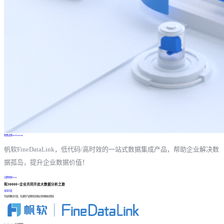
免费试用FineDataLink
帆软FineDataLink，低代码/高时效的一站式数据集成产品，帮助企业解决数
据孤岛，提升企业数据价值！
立即体验Demo
和30000+企业共同开启大数据分析之旅
咨询方案
专业的解决方案、先进的产品帮您实现业务的爆发式增长