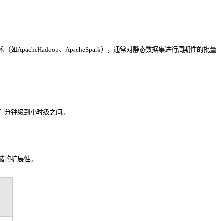
pacheHadoop、ApacheSpark），通常对静态数据集进行周期性的批量
在分钟级到小时级之间。
储的扩展性。