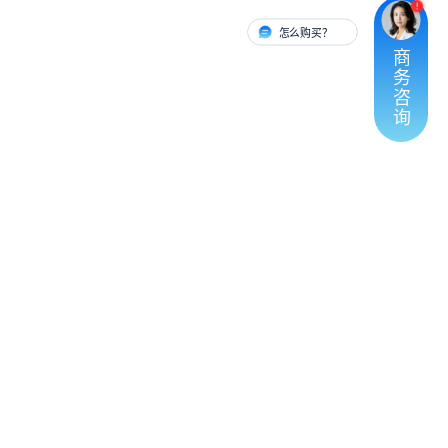
怎么购买？
有人对接
商
务
咨
询