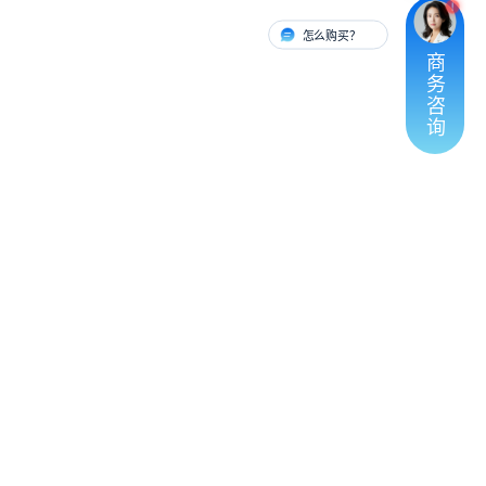
怎么购买？
有人对接
商
务
咨
询