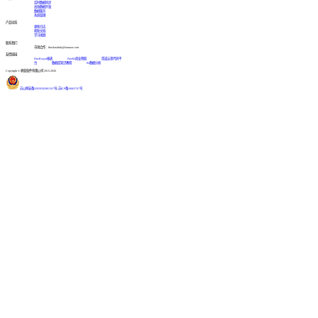
实时数据同步
高效数据开发
数据服务
系统管理
产品动态
更新日志
帮助文档
学习视频
联系我们
市场合作：finedatalink@fanruan.com
友情链接
FineReport报表
FineBI商业智能
简道云零代码平
台
数据库知识教程
BI数据分析
Copyright © 帆软软件有限公司 2015-2026
苏公网安备32020502001567号
|
苏ICP备18065767号