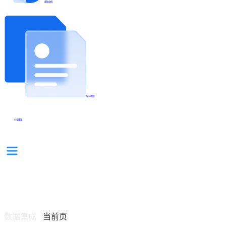
帮助文档
学习视频
分享集锦
数据集成
当前页
/