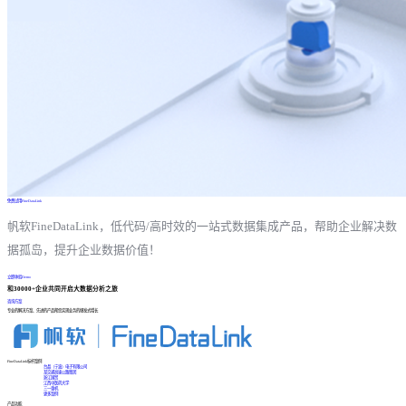
免费试用FineDataLink
帆软FineDataLink，低代码/高时效的一站式数据集成产品，帮助企业解决数
据孤岛，提升企业数据价值！
立即体验Demo
和30000+企业共同开启大数据分析之旅
咨询方案
专业的解决方案、先进的产品帮您实现业务的爆发式增长
FineDataLink标杆案例
台晶（宁波）电子有限公司
某交通高速公路集团
浙江国贸
江西中医药大学
三一重机
更多案例
产品功能